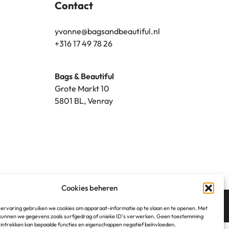
Contact
yvonne@bagsandbeautiful.nl
+316 17 49 78 26
Bags & Beautiful
Grote Markt 10
5801 BL, Venray
Cookies beheren
 ervaring gebruiken we cookies om apparaat-informatie op te slaan en te openen. Met
unnen we gegevens zoals surfgedrag of unieke ID's verwerken. Geen toestemming
 intrekken kan bepaalde functies en eigenschappen negatief beïnvloeden.