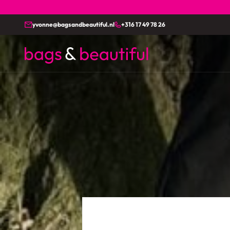
yvonne@bagsandbeautiful.nl
+316 17 49 78 26