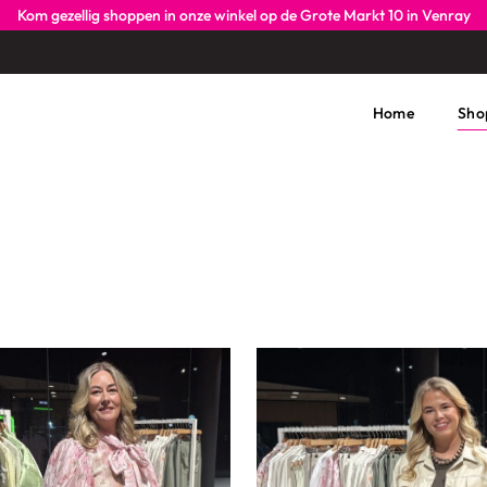
Kom gezellig shoppen in onze winkel op de Grote Markt 10 in Venray
Home
Sho