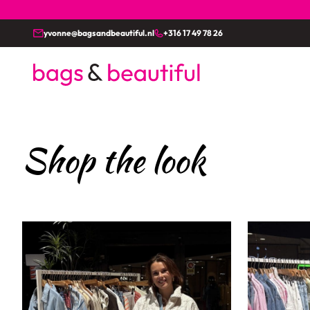
yvonne@bagsandbeautiful.nl
+316 17 49 78 26
Shop the look