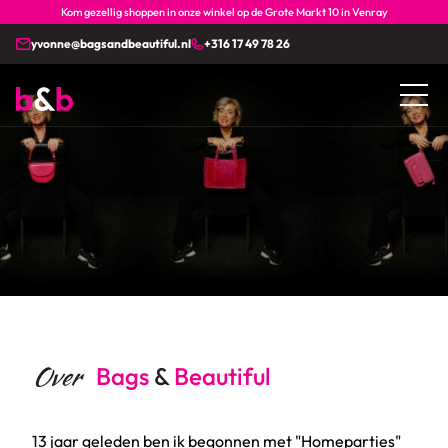
Kom gezellig shoppen in onze winkel op de Grote Markt 10 in Venray
yvonne@bagsandbeautiful.nl
+316 17 49 78 26
Over
Bags
&
Beautiful
13 jaar geleden ben ik begonnen met "Homeparties"