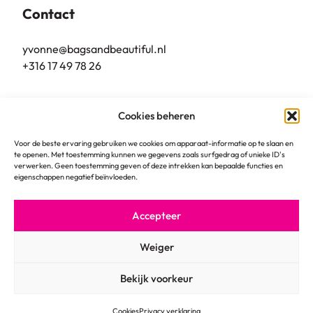
Contact
yvonne@bagsandbeautiful.nl
+316 17 49 78 26
Bags & Beautiful
Cookies beheren
Grote Markt 10
5801 BL, Venray
Voor de beste ervaring gebruiken we cookies om apparaat-informatie op te slaan en
te openen. Met toestemming kunnen we gegevens zoals surfgedrag of unieke ID's
verwerken. Geen toestemming geven of deze intrekken kan bepaalde functies en
eigenschappen negatief beïnvloeden.
Accepteer
© 2026
Algemene voorwaarden
Weiger
Privacy verklaring
Cookies
Bekijk voorkeur
Cookies
Privacy verklaring