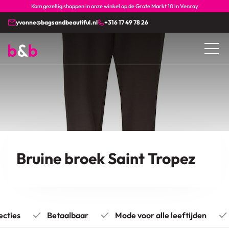
Kom gezellig shoppen in onze winkel op de Grote Markt 10 in Venray
yvonne@bagsandbeautiful.nl
+316 17 49 78 26
Bruine broek Saint Tropez
cties
Betaalbaar
Mode voor alle leeftijden