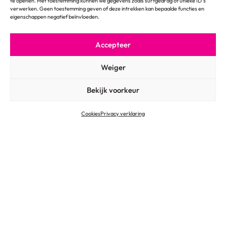
te openen. Met toestemming kunnen we gegevens zoals surfgedrag of unieke ID's
verwerken. Geen toestemming geven of deze intrekken kan bepaalde functies en
eigenschappen negatief beïnvloeden.
Accepteer
© 2026
Algemene voorwaarden
Weiger
Privacy verklaring
Cookies
Bekijk voorkeur
Cookies
Privacy verklaring