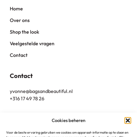
Home
Over ons
Shop the look
Veelgestelde vragen
Contact
Contact
yvonne@bagsandbeautiful.nl
+316 17 49 78 26
Bags & Beautiful
Cookies beheren
Grote Markt 10
5801 BL, Venray
Voor de beste ervaring gebruiken we cookies om apparaat-informatie op te slaan en