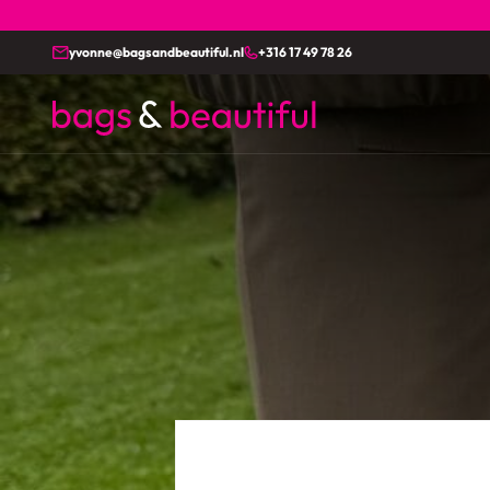
yvonne@bagsandbeautiful.nl
+316 17 49 78 26