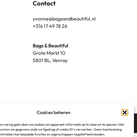
Contact
yvonne@bagsandbeautiful.nl
+316 17 49 78 26
Bags & Beautiful
Grote Markt 10
5801 BL, Venray
Cookies beheren
 ervaring gebruiken we cookies om apparaat-informatie op te slaan en te openen. Met
unnen we gegevens zoals surfgedrag of unieke ID's verwerken. Geen toestemming
 intrekken kan bepaalde functies en eigenschappen negatief beïnvloeden.