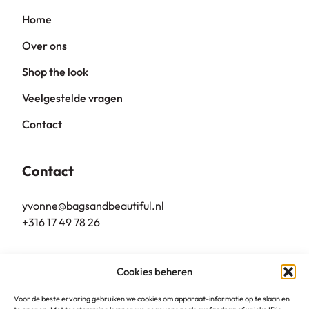
Home
Over ons
Shop the look
Veelgestelde vragen
Contact
Contact
yvonne@bagsandbeautiful.nl
+316 17 49 78 26
Bags & Beautiful
Cookies beheren
Grote Markt 10
5801 BL, Venray
Voor de beste ervaring gebruiken we cookies om apparaat-informatie op te slaan en