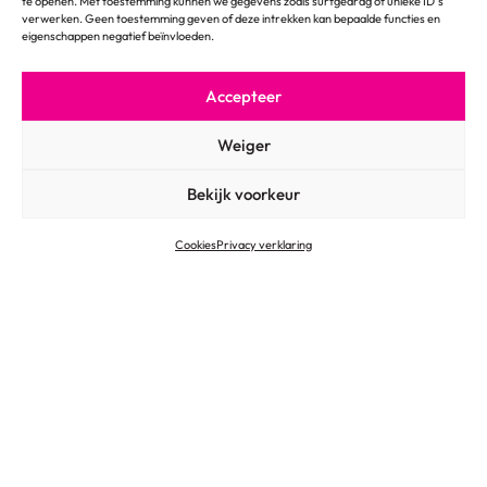
te openen. Met toestemming kunnen we gegevens zoals surfgedrag of unieke ID's
verwerken. Geen toestemming geven of deze intrekken kan bepaalde functies en
eigenschappen negatief beïnvloeden.
Accepteer
© 2026
Algemene voorwaarden
Weiger
Privacy verklaring
Cookies
Bekijk voorkeur
Cookies
Privacy verklaring