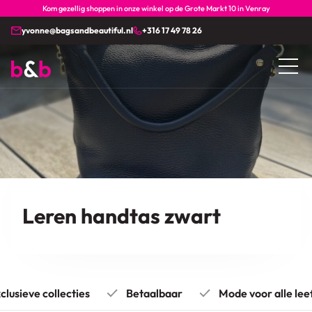
Kom gezellig shoppen in onze winkel op de Grote Markt 10 in Venray
yvonne@bagsandbeautiful.nl
+316 17 49 78 26
Leren handtas zwart
usieve collecties
Betaalbaar
Mode voor alle leeft