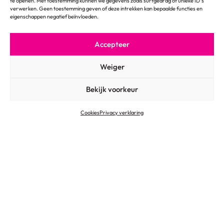
te openen. Met toestemming kunnen we gegevens zoals surfgedrag of unieke ID's
verwerken. Geen toestemming geven of deze intrekken kan bepaalde functies en
eigenschappen negatief beïnvloeden.
Accepteer
© 2026
Algemene voorwaarden
Weiger
Privacy verklaring
Cookies
Bekijk voorkeur
Cookies
Privacy verklaring