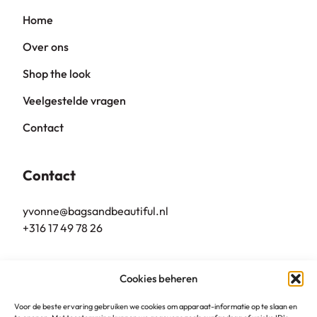
Home
Over ons
Shop the look
Veelgestelde vragen
Contact
Contact
yvonne@bagsandbeautiful.nl
+316 17 49 78 26
Bags & Beautiful
Cookies beheren
Grote Markt 10
5801 BL, Venray
Voor de beste ervaring gebruiken we cookies om apparaat-informatie op te slaan en