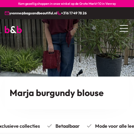
Kom gezellig shoppen in onze winkel op de Grote Markt 10 in Venray
yvonne@bagsandbeautiful.nl
+316 17 49 78 26
Marja burgundy blouse
lusieve collecties
Betaalbaar
Mode voor alle leef