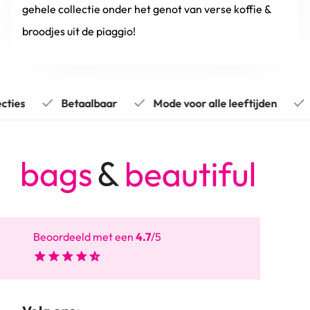
gehele collectie onder het genot van verse koffie &
broodjes uit de piaggio!
ties
Betaalbaar
Mode voor alle leeftijden
P
Beoordeeld met een
4.7
/5