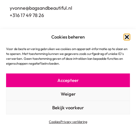
yvonne@bagsandbeautiful.nl
+316 17 49 78 26
Bags & Beautiful
Cookies beheren
Grote Markt 10
5801 BL, Venray
Voor de beste ervaring gebruiken we cookies om apparaat-informatie op te slaan en
te openen. Met toestemming kunnen we gegevens zoals surfgedrag of unieke ID's
verwerken. Geen toestemming geven of deze intrekken kan bepaalde functies en
eigenschappen negatief beïnvloeden.
Accepteer
© 2026
Algemene voorwaarden
Weiger
Privacy verklaring
Cookies
Bekijk voorkeur
Cookies
Privacy verklaring