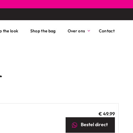
p the look
Shop the bag
Over ons
Contact
r
€ 49.99
Bestel
direct