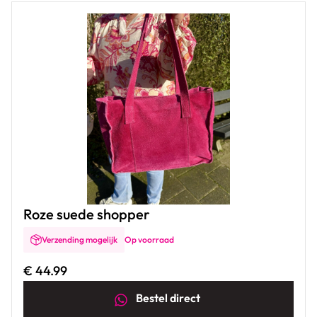
Roze suede shopper
Verzending mogelijk
Op voorraad
€ 44.99
Bestel
direct