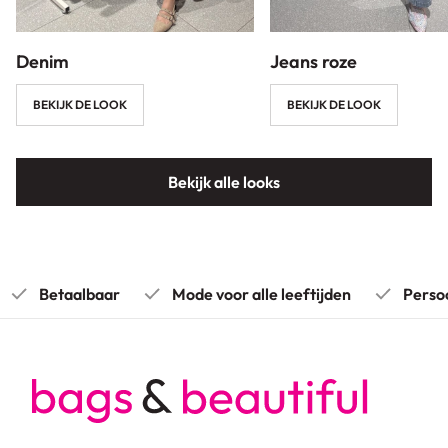
Denim
Jeans roze
BEKIJK DE LOOK
BEKIJK DE LOOK
Bekijk alle looks
Betaalbaar
Mode voor alle leeftijden
Persoonli