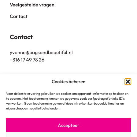
Veelgestelde vragen
Contact
Contact
yvonne@bagsandbeautiful.nl
+316 17 49 78 26
Bags & Beautiful
Cookies beheren
Grote Markt 10
5801 BL, Venray
Voor de beste ervaring gebruiken we cookies om apparaat-informatie op te slaan en
te openen. Met toestemming kunnen we gegevens zoals surfgedrag of unieke ID's
verwerken. Geen toestemming geven of deze intrekken kan bepaalde functies en
eigenschappen negatief beïnvloeden.
Accepteer
© 2026
Algemene voorwaarden