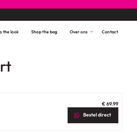
p the look
Shop the bag
Over ons
Contact
rt
€ 69.99
Bestel
direct