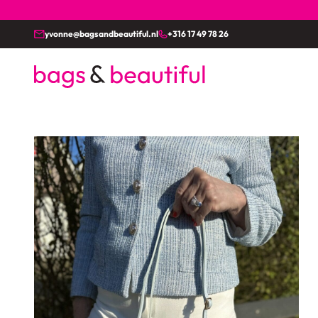
yvonne@bagsandbeautiful.nl
+316 17 49 78 26